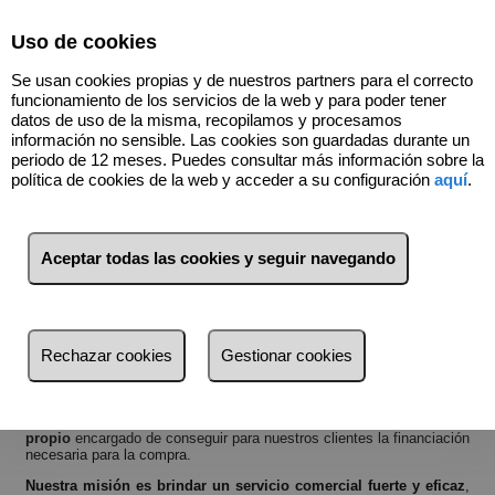
Select Language
▼
Uso de cookies
640051332
Se usan cookies propias y de nuestros partners para el correcto
funcionamiento de los servicios de la web y para poder tener
datos de uso de la misma, recopilamos y procesamos
información no sensible. Las cookies son guardadas durante un
Nos presentamos
periodo de 12 meses. Puedes consultar más información sobre la
política de cookies de la web y acceder a su configuración
aquí
.
Nuestra empresa se encuentra colegiada como API a nivel nacional
con el numero de colegiado 21198 y cuenta con una consolidada
experiencia en la comercialización de inmuebles tanto de naturaleza
urbana como rústica, y que se encuentra apoyada en un
equipo
Aceptar todas las cookies y seguir navegando
profesional altamente cualificado y experto
en el tratamiento de
los encargos bajo la mejor praxis profesional.
Adicionalmente, nuestra agencia cuenta con un
departamento
jurídico propio
, que presta sus servicios en las mismas
instalaciones y que atiende y resuelve todas aquellas cuestiones
Rechazar cookies
Gestionar cookies
que, relacionadas directa o indirectamente con los procesos
inmobiliarios, pudieran obstaculizar los procesos de
comercialización.
Del mismo modo también disponemos de
departamento financiero
propio
encargado de conseguir para nuestros clientes la financiación
necesaria para la compra.
Nuestra misión es brindar un servicio comercial fuerte y eficaz
,